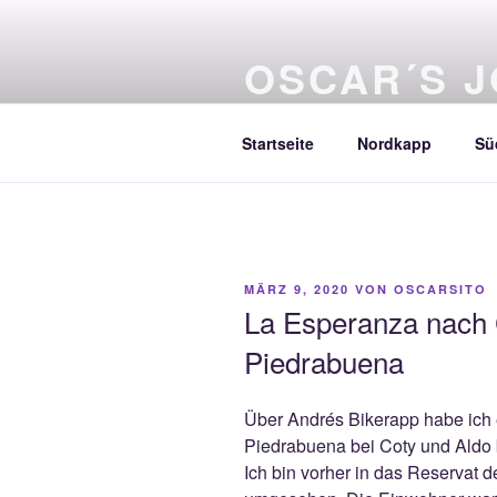
Zum
Inhalt
OSCAR´S 
springen
rooting America
Startseite
Nordkapp
Sü
VERÖFFENTLICHT
MÄRZ 9, 2020
VON
OSCARSITO
AM
La Esperanza nach
Piedrabuena
Über Andrés Bikerapp habe ich 
Piedrabuena bei Coty und Ald
Ich bin vorher in das Reservat 