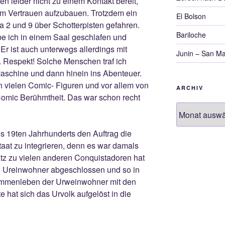
 leider nicht zu einem Kontakt bereit,
 um Vertrauen aufzubauen. Trotzdem ein
El Bolson
a 2 und 9 über Schotterpisten gefahren.
Bariloche
be ich in einem Saal geschlafen und
Er ist auch unterwegs allerdings mit
Junin – San Ma
 Respekt! Solche Menschen traf ich
Maschine und dann hinein ins Abenteuer.
n vielen Comic- Figuren und vor allem von
ARCHIV
Comic Berühmtheit. Das war schon recht
Archiv
s 19ten Jahrhunderts den Auftrag die
aat zu integrieren, denn es war damals
z zu vielen anderen Conquistadoren hat
en Ureinwohner abgeschlossen und so in
sammenleben der Urweinwohner mit den
 hat sich das Urvolk aufgelöst in die