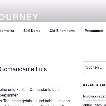
JOURNEY
damerika
Süd-Korea
Old Bikershome
Panoramen
Suche
 Comandante Luis
nach:
NEUESTE BE
eine unterkunft in Comandante Luis
o bekommen.
Nordkapp 202
der Tehuelche gefahren und habe mich dort
Zurück nach D