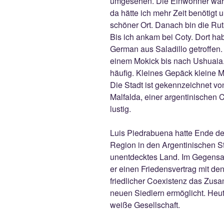
umgesehen. Die Einwohner waren
da hätte ich mehr Zeit benötigt
schöner Ort. Danach bin die Rut
Bis ich ankam bei Coty. Dort ha
German aus Saladillo getroffen. 
einem Mokick bis nach Ushuaia.
häufig. Kleines Gepäck kleine 
Die Stadt ist gekennzeichnet vo
Malfalda, einer argentinischen 
lustig.
Luis Piedrabuena hatte Ende de
Region in den Argentinischen St
unentdecktes Land. Im Gegensat
er einen Friedensvertrag mit d
friedlicher Coexistenz das Zu
neuen Siedlern ermöglicht. Heute
weiße Gesellschaft.