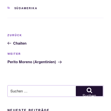
KATEGORIEN
SÜDAMERIKA
Beitragsnavigation
Vorheriger
ZURÜCK
Beitrag
Chaiten
Nächster
WEITER
Beitrag
Perito Moreno (Argentinien)
Suche
nach:
Suchen
NEUESTE BEITRÄGE