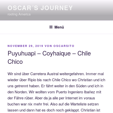
Zum
OSCAR´S JOURNEY
Inhalt
rooting America
springen
Menü
VERÖFFENTLICHT
NOVEMBER 29, 2019
VON
OSCARSITO
AM
Puyuhuapi – Coyhaique – Chile
Chico
Wir sind über Carretera Austral weitergefahren. Immer mal
wieder über Ripio bis nach Chile Chico wo Christian und ich
uns getrennt haben. Er fährt weiter in den Süden und ich in
den Norden. Wir wollten vom Puerto Ingeniero Ibañez mit
der Fähre rüber. Aber da ja alle per Internet im voraus
buchen war nix mehr frei. Also auf die Warteliste setzen
lassen und dann hat es doch noch geklappt. Christian ist