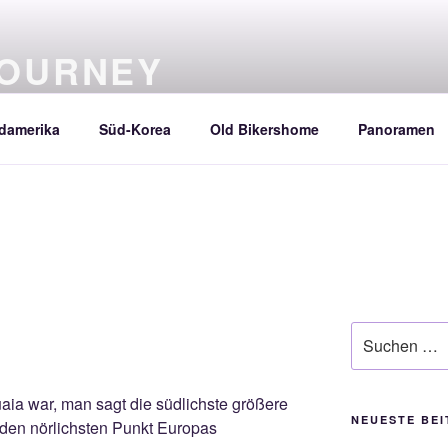
JOURNEY
damerika
Süd-Korea
Old Bikershome
Panoramen
Suche
nach:
ia war, man sagt die südlichste größere
NEUESTE BE
n den nörlichsten Punkt Europas