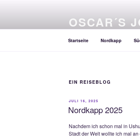
Zum
Inhalt
OSCAR´S 
springen
rooting America
Startseite
Nordkapp
Sü
EIN REISEBLOG
VERÖFFENTLICHT
JULI 16, 2025
AM
Nordkapp 2025
Nachdem ich schon mal in Ushua
Stadt der Welt wollte ich mal a