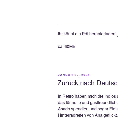
Ihr könnt ein Pdf herunterladen:
ca. 60MB
VERÖFFENTLICHT
JANUAR 20, 2024
AM
Zurück nach Deutsc
In Retiro haben mich die Indios
das für nette und gastfreundlic
Asado spendiert und sogar Flei
Hinterradreifen von Ana geflick