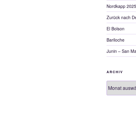
Nordkapp 202
Zurück nach D
El Bolson
Bariloche
Junin – San Ma
ARCHIV
Archiv