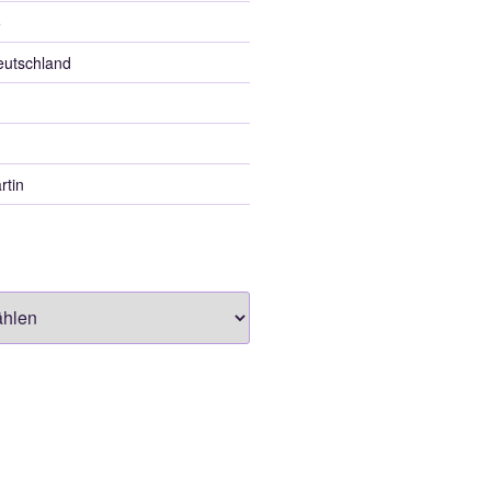
5
eutschland
rtin